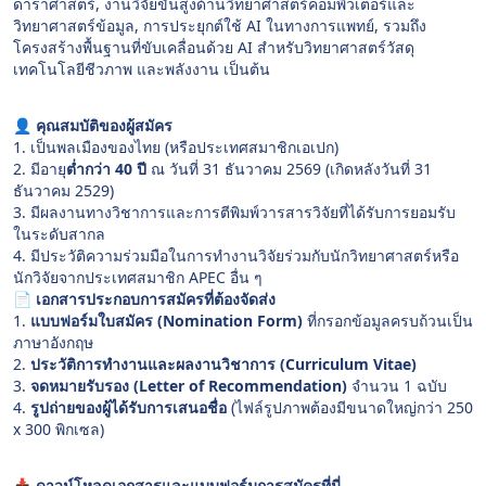
ดาราศาสตร์, งานวิจัยขั้นสูงด้านวิทยาศาสตร์คอมพิวเตอร์และ
วิทยาศาสตร์ข้อมูล, การประยุกต์ใช้ AI ในทางการแพทย์, รวมถึง
โครงสร้างพื้นฐานที่ขับเคลื่อนด้วย AI สำหรับวิทยาศาสตร์วัสดุ
เทคโนโลยีชีวภาพ และพลังงาน เป็นต้น
👤
คุณสมบัติของผู้สมัคร
เป็นพลเมืองของไทย (หรือประเทศสมาชิกเอเปก)
มีอายุ
ต่ำกว่า 40 ปี
ณ วันที่ 31 ธันวาคม 2569 (เกิดหลังวันที่ 31
ธันวาคม 2529)
มีผลงานทางวิชาการและการตีพิมพ์วารสารวิจัยที่ได้รับการยอมรับ
ในระดับสากล
มีประวัติความร่วมมือในการทำงานวิจัยร่วมกับนักวิทยาศาสตร์หรือ
นักวิจัยจากประเทศสมาชิก APEC อื่น ๆ
📄
เอกสารประกอบการสมัครที่ต้องจัดส่ง
แบบฟอร์มใบสมัคร (Nomination Form)
ที่กรอกข้อมูลครบถ้วนเป็น
ภาษาอังกฤษ
ประวัติการทำงานและผลงานวิชาการ (Curriculum Vitae)
จดหมายรับรอง (Letter of Recommendation)
จำนวน 1 ฉบับ
รูปถ่ายของผู้ได้รับการเสนอชื่อ
(ไฟล์รูปภาพต้องมีขนาดใหญ่กว่า 250
x 300 พิกเซล)
📥
ดาวน์โหลดเอกสารและแบบฟอร์มการสมัครที่นี่